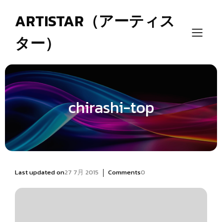
ARTISTAR（アーティス
ター）
chirashi-top
|
Last updated on
27 7月 2015
Comments
0