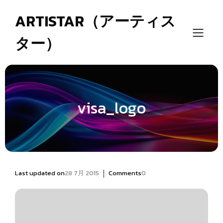
ARTISTAR（アーティス
ター）
visa_logo
|
Last updated on
28 7月 2015
Comments
0