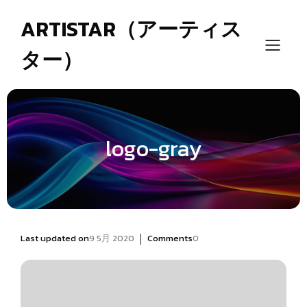
ARTISTAR（アーティス
ター）
logo-gray
|
Last updated on
9 5月 2020
Comments
0