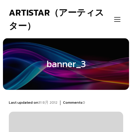
ARTISTAR（アーティス
ター）
banner_3
|
Last updated on
31 8月 2012
Comments
0