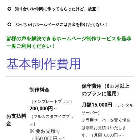
ホームページのことはよくわからない
知り合いや仲間に作ってもらったけど、放置！
んですよ！
これは、そもそもHTMLとかわからない
けっこうな数と言っていいほどお客様
ぶっちゃけホームページにはお金を掛けたくない！
のにサイトだけ渡されて、イベントの
から耳にする言葉です。
情報を載せたいけど更新の仕方がわか
非常にたくさんの方からめっちゃよく
皆様の声を解決できるホームページ制作サービスを是非
でも実はエンジンの仕組みやシャフト
らないパターンです。
聞きます。
一度ご利用ください！
の構造がわからなくても車が運転でき
なんだそれ？と思う方もいらっしゃる
ちょっと待ってください。でも告知に
るのと一緒で、アーティスターのホー
基本制作費用
かもしれませんが割とよくあるケース
はチラシに莫大なコストをかけていま
ムページは簡単な扱い方でだれでも更
です。
せんか？
新できるWEBサイトを提供していま
来店して欲しいという思いが強けれ
す。
もし、自分のサイト、または自分の所
ば、告知にはやはり費用がかかるもの
属するグループのサイトを簡単に更新
保守費用（6ヵ月以上
ですが、では、その肝心な「お店」の
制作料金
…とはいえ、難しいんでしょ？とお思い
することができるなら、積極的に新し
のプランに適用）
ことはどうやって知ればいいのでしょ
の方。
い情報やメッセージを発信することで
［テンプレートプラン］
うか？
サイトを作るのはもちろん大変ですが
月額15,000円
（レンタル
店舗に足を運んで下さるチャンスも増
200,000円
～
（それは私の仕事ですので）更新だけ
サーバー）
えますし、お仕事を依頼する側のスポ
お支払料
そこでホームページが活躍してくれる
［フルカスタマイズプラ
でしたらIDとパスワードさえ覚えてい
※専用サーバーを置く場合
ンサーの方もきっと見てくれるでしょ
金
ことになります。
ン］
ただければブログ感覚でとっても簡単
は別途お見積りいたしま
う。
※ 要お見積り
今現在、新聞の小さな見出しやフリー
です。
す。（月額10,000円～）
例えばスマホからでもブログが書ける
（350,000円～）
ペーパー以上に需要を占めるのは、実