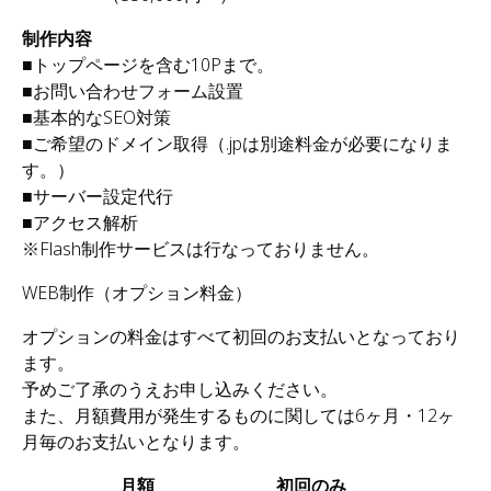
感覚で、気軽に簡単に内容が更新でき
はインターネットの”検索”です。
もちろんFacebookやtwitterと合わせて
制作内容
るシステムがあれば理想ですよね。
そして自分の情報を唯一発信できる
リアルタイムな更新も可能です。
■トップページを含む10Pまで。
「個人のメディア」と言えると思いま
現在、セルフプロモーションにインタ
■お問い合わせフォーム設置
す。
ーネットは必須のツールに成りつつあ
■基本的なSEO対策
ります。
■ご希望のドメイン取得（.jpは別途料金が必要になりま
また良質なウェブサイトは皆さんに代
プレイヤーの魅力・長所・美しさを見
す。）
わって24時間働いてくれる営業マンで
る人にどんどん伝えて、ファンの拡
■サーバー設定代行
あり、アシスタントです。
大・集客の拡大に繋がるウェブサイト
■アクセス解析
チラシの費用を見なおして、集客のた
を作ってみませんか。
※Flash制作サービスは行なっておりません。
めにサイトをリニューアルするという
こともご検討してみてください！
WEB制作（オプション料金）
オプションの料金はすべて初回のお支払いとなっており
ます。
予めご了承のうえお申し込みください。
また、月額費用が発生するものに関しては6ヶ月・12ヶ
月毎のお支払いとなります。
月額
初回のみ